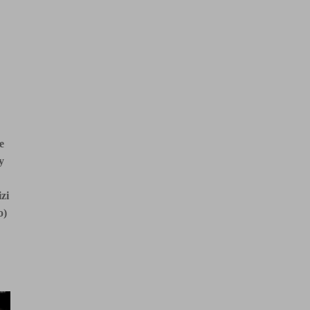
e
y
zi
o)