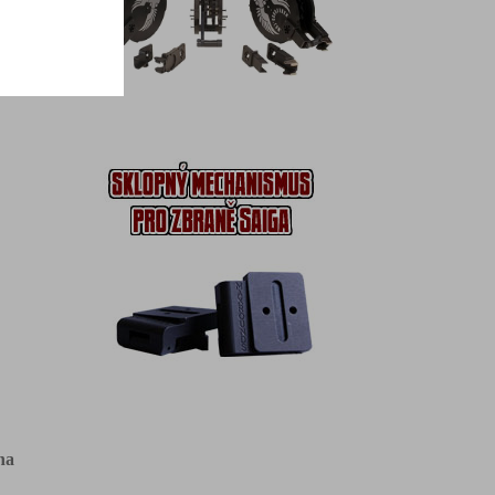
ols-
E
na