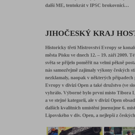
další ME, tentokrát v IPSC brokovnici…
JIHOČESKÝ KRAJ HOST
Historicky třetí Mistrovství Evropy se ko­na
města Písku ve dnech 12. – 19. září 2009. Té
světa se přijelo poměřit na velmi pěkně post
nás samozřejmě zajímaly výkony českých stř
ne­zklamaly, naopak v některých případech p
Evropy v divizi Open a také družstvo (ve sl
vyhrálo. Výborné bylo první místo Tibora La
a ve stejné kategorii, ale v divizi Open obs
dalších kvalitních umístění jmenujme 6. mí
Lipovského v div. Open, a nejlepší z čes­kých