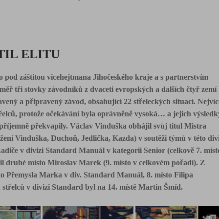
IL ELITU
lo pod záštitou vicehejtmana Jihočeské­ho kraje a s partnerstvím
měř tři stov­ky závodníků z dvaceti evropských a dal­ších čtyř zemí
avený a připravený zá­vod, obsahující 22 střeleckých situací. Nejvíc
elců, protože očekávání byla oprávněně vysoká… a jejich výsledk
říjemně překvapily. Václav Vinduška obhájil svůj titul Mistra
ožení Vinduška, Duchoň, Jedlička, Kazda) v soutěži týmů v této divi
diče v divizi Standard Manuál v kategorii Se­nior (celkově 7. míst
adil druhé místo Miroslav Marek (9. místo v celkovém pořadí). Z
sto Přemysla Marka v div. Standard Manuál, 8. místo Filipa
 střelců v divizi Standard byl na 14. mís­tě Martin Šmíd.