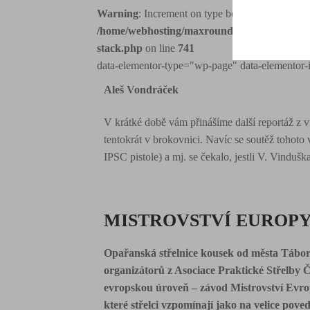
Warning
: Increment on type bool has no effect,
/home/webhosting/maxrounds.com/html/www.m
stack.php
on line
741
data-elementor-type="wp-page" data-elementor-
Aleš Vondráček
V krátké době vám přiná­šíme další reportáž z 
tentokrát v brokovnici. Navíc se soutěž tohot
IPSC pistole) a mj. se čekalo, jestli V. Vindu
MISTROVSTVÍ EUROPY 
Opařanská střelnice kousek od města Tábor 
organizátorů z Asociace Praktické Střelby Č
evropskou úroveň – závod Mistrovství Evrop
které střelci vzpomínají jako na velice poved