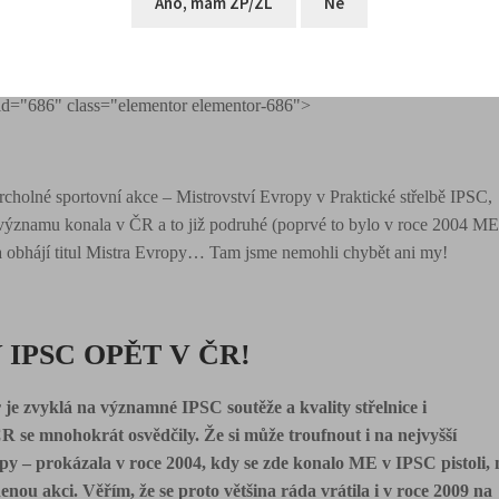
 this will change in the next major version of PHP in
axrounds.com/wp-content/plugins/elementor/includes/base/contr
id="686" class="elementor elementor-686">
vrcholné sportovní akce – Mistrovství Evropy v Praktické střelbě IPSC,
o významu konala v ČR a to již podruhé (poprvé to bylo v roce 2004 M
ška obhájí titul Mistra Evropy… Tam jsme nemohli chybět ani my!
IPSC OPĚT V ČR!
je zvyklá na významné IPSC soutěže a kvality střelnice i
R se mnohokrát osvědčily. Že si může troufnout i na nejvyšší
y – prokázala v roce 2004, kdy se zde konalo ME v IPSC pistoli, 
enou akci. Věřím, že se proto většina ráda vrátila i v roce 2009 na