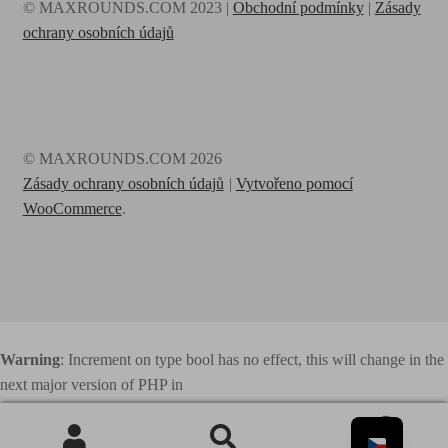
© MAXROUNDS.COM 2023 |
Obchodní podmínky
|
Zásady
ochrany osobních údajů
© MAXROUNDS.COM 2026
Zásady ochrany osobních údajů
Vytvořeno pomocí
WooCommerce
.
Warning
: Increment on type bool has no effect, this will change in the
next major version of PHP in
/home/webhosting/maxrounds.com/html/www.maxrounds.com/wp
0
-content/plugins/elementor/includes/base/controls-stack.php
on line