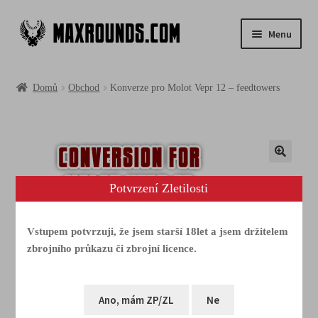
Menu
Obchod
Domů
Obchod
Konverze pro Molot Vepr 12 – feedtowers
Fotogalerie
Videa
Media
Potvrzení Zletilosti
FAQ
Vstupem potvrzuji, že jsem starší 18let a jsem držitelem
zbrojního průkazu či zbrojní licence.
Tým & akce