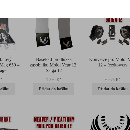
ubnový
BasePad-prodlužka
Konverze pro Molot 
rMag 650 –
zásobníku Molot Vepr 12,
12 – feedtowers
kage
Saiga 12
č
1.370
Kč
6.576
Kč
košíku
Přidat do košíku
Přidat do košíku