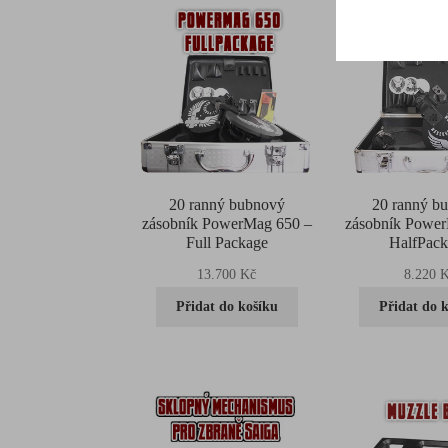
20 ranný bubnový
20 ranný b
zásobník PowerMag 650 –
zásobník Powe
Full Package
HalfPac
13.700
Kč
8.220
K
Přidat do košíku
Přidat do 