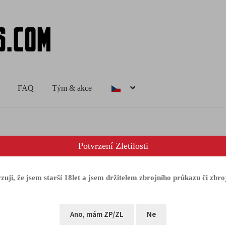
FAQ
Tým & akce
Potvrzení Zletilosti
uji, že jsem starší 18let a jsem držitelem zbrojního průkazu či zbroj
azeno 8 výsledků