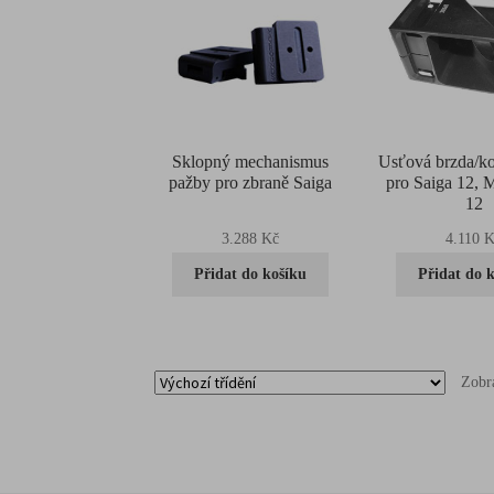
Sklopný mechanismus
Usťová brzda/k
pažby pro zbraně Saiga
pro Saiga 12, 
12
3.288
Kč
4.110
K
Přidat do košíku
Přidat do 
Zobr