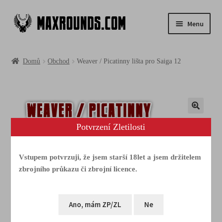
Menu
Obchod
Domů
Obchod
Weaver / Picatinny lišta pro Saiga 12
Fotogalerie
Videa
Potvrzení Zletilosti
Media
FAQ
Vstupem potvrzuji, že jsem starší 18let a jsem držitelem
zbrojního průkazu či zbrojní licence.
Tým & akce