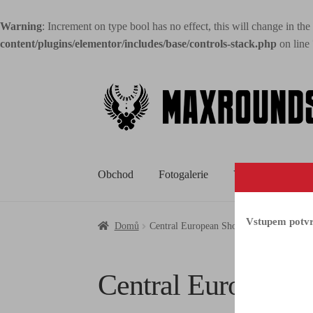
Warning
: Increment on type bool has no effect, this will change in th
content/plugins/elementor/includes/base/controls-stack.php
on line
Obchod
Fotogalerie
Videa
Media
Vstupem potvrz
Domů
Central European Shotgun Open 2015, 
Central European 