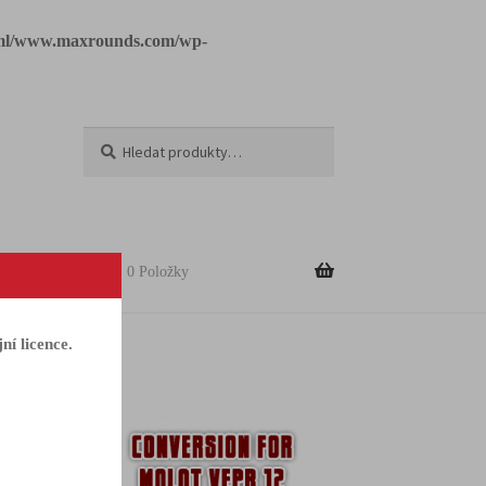
tml/www.maxrounds.com/wp-
Hledat
0
Kč
0 Položky
ní licence.
y