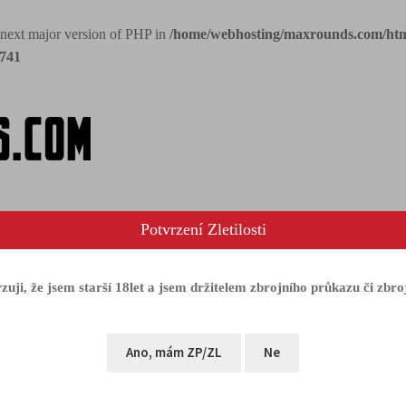
e next major version of PHP in
/home/webhosting/maxrounds.com/h
741
FAQ
Tým & akce
Potvrzení Zletilosti
uji, že jsem starší 18let a jsem držitelem zbrojního průkazu či zbroj
Hungary
Shotgun Open 2015, Hungar