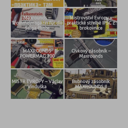
Maxrounds –
Mistrovství Evropy v
Trommelmagazin für die
praktické střelbě IPSC z
Saiga-Flinte
brokovnice
MAXROUNDS
Cívkový zásobník –
POWERMAG 700
Maxrounds
MISTR EVROPY – Václav
Bubnový zásobník
Vinduška
MAXROUNDS II