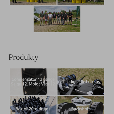
Produkty
Compensator 12 gauge
Test line 20rd drums
Saiga 12, Molot Vepr 12
Box of 20rd drums
Buckshots