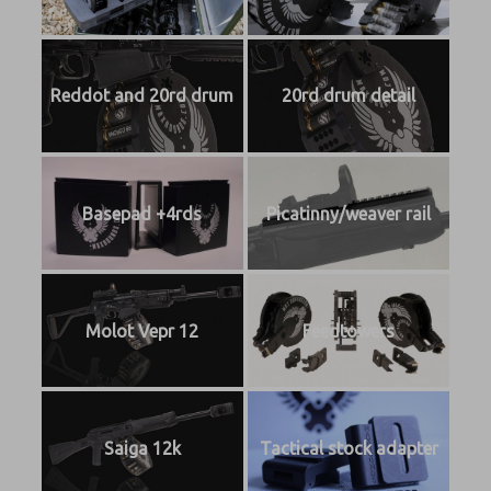
Reddot and 20rd drum
20rd drum detail
Basepad +4rds
Picatinny/weaver rail
Molot Vepr 12
Feedtowers
Saiga 12k
Tactical stock adapter