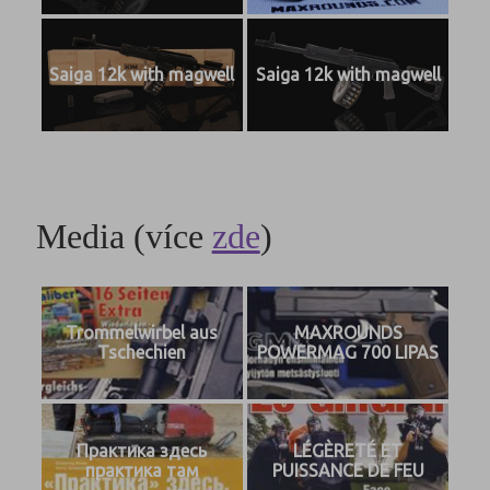
Saiga 12k with magwell
Saiga 12k with magwell
Media (více
zde
)
Trommelwirbel aus
MAXROUNDS
Tschechien
POWERMAG 700 LIPAS
Практика здесь
LÉGÈRETÉ ET
практика там
PUISSANCE DE FEU