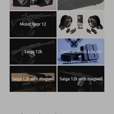
Molot Vepr 12
Feedtowers
Saiga 12k
Tactical stock adapter
Saiga 12k with magwell
Saiga 12k with magwell