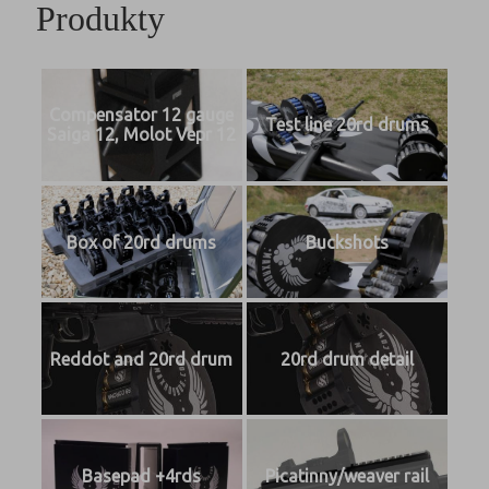
Produkty
Compensator 12 gauge
Test line 20rd drums
Saiga 12, Molot Vepr 12
Box of 20rd drums
Buckshots
Reddot and 20rd drum
20rd drum detail
Basepad +4rds
Picatinny/weaver rail