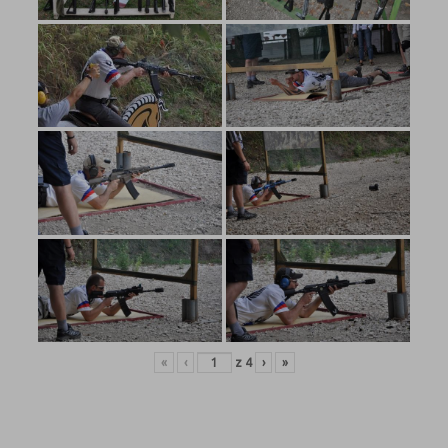
«
‹
z
4
›
»