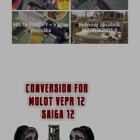
MISTR EVROPY – Václav
Bubnový zásobník
Vinduška
MAXROUNDS II