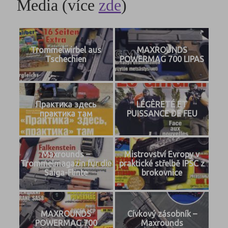
Media (více
zde
)
Trommelwirbel aus
MAXROUNDS
Tschechien
POWERMAG 700 LIPAS
Практика здесь
LÉGÈRETÉ ET
практика там
PUISSANCE DE FEU
Maxrounds –
Mistrovství Evropy v
Trommelmagazin für die
praktické střelbě IPSC z
Saiga-Flinte
brokovnice
MAXROUNDS
Cívkový zásobník –
POWERMAG 700
Maxrounds