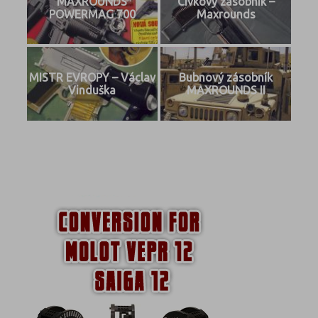
MAXROUNDS
Cívkový zásobník –
POWERMAG 700
Maxrounds
MISTR EVROPY – Václav
Bubnový zásobník
Vinduška
MAXROUNDS II