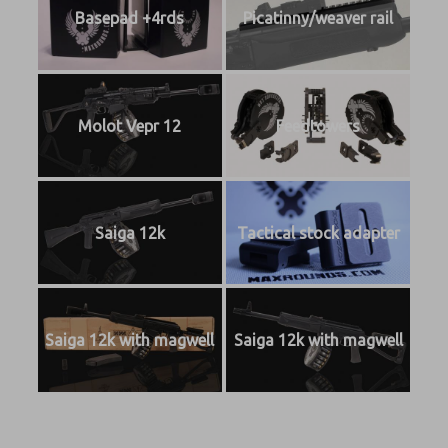
Basepad +4rds
Picatinny/weaver rail
Molot Vepr 12
Feedtowers
Saiga 12k
Tactical stock adapter
Saiga 12k with magwell
Saiga 12k with magwell