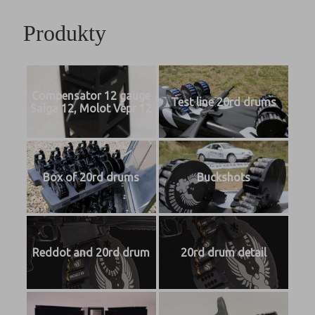
Produkty
Compensator 12 gauge
Test line 20rd drums
Saiga 12, Molot Vepr 12
Box of 20rd drums
Buckshots
Reddot and 20rd drum
20rd drum detail