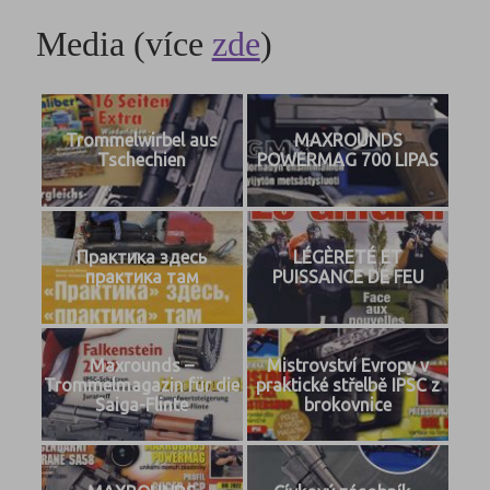
Media (více
zde
)
Trommelwirbel aus
MAXROUNDS
Tschechien
POWERMAG 700 LIPAS
Практика здесь
LÉGÈRETÉ ET
практика там
PUISSANCE DE FEU
Maxrounds –
Mistrovství Evropy v
Trommelmagazin für die
praktické střelbě IPSC z
Saiga-Flinte
brokovnice